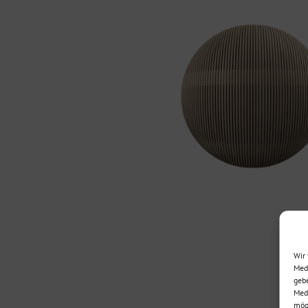
Wir 
Medi
gebe
Medi
mögl