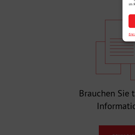
im 
Erk
Brauchen Sie 
Informati