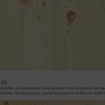
 (C)
eschliffen, mit ausgedübelten Ästen größerer Größe, verschlossen und abg
ommen. Klassifizierung der Qualität laut Innenvorschriften von AGROP 