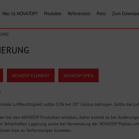
Was ist NOVATOP?
Produkte
Referenzen
Preis
Zum Downlo
RUNG
ZIERUNG
NOVATOP ELEMENT
NOVATOP OPEN
)
ale Luftfeuchtigkeit sollte 55% bei 20° Celsius betragen. Sollte die Luft
ben bei den NOVATOP Produkten erhalten, daher kommt es bei Änderungen
iner fehlerhaften Lagerung sowie bei Verwendung der NOVATOP Platten un
 Rissen bzw. zu Verformungen kommen.