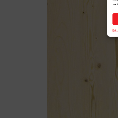
im 
Erk