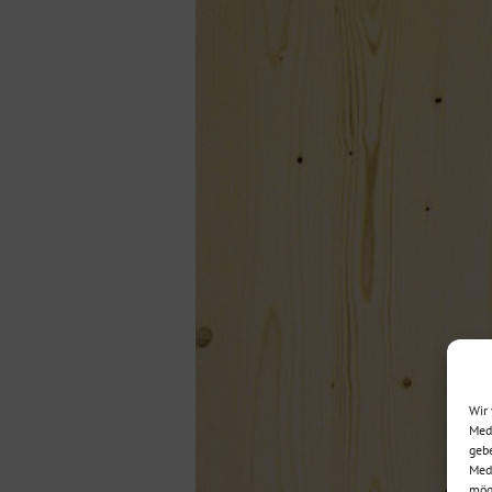
Wir 
Medi
gebe
Medi
mögl