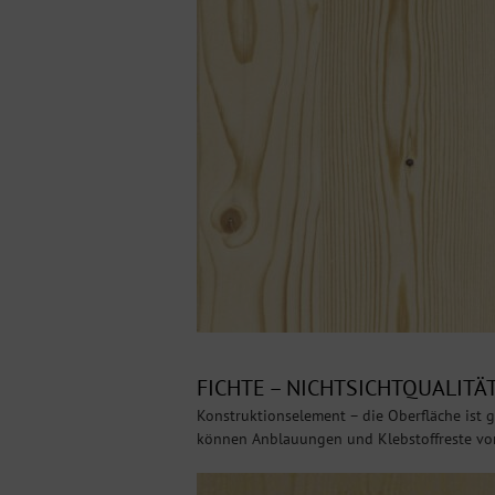
FICHTE – NICHTSICHTQUALITÄT
Konstruktionselement – die Oberfläche ist g
können Anblauungen und Klebstoffreste vork