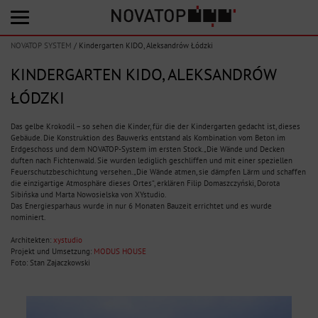
NOVATOP SYSTEM
/
Kindergarten KIDO, Aleksandrów Łódzki
KINDERGARTEN KIDO, ALEKSANDRÓW
ŁÓDZKI
Das gelbe Krokodil – so sehen die Kinder, für die der Kindergarten gedacht ist, dieses
Gebäude. Die Konstruktion des Bauwerks entstand als Kombination vom Beton im
Erdgeschoss und dem NOVATOP-System im ersten Stock. „Die Wände und Decken
duften nach Fichtenwald. Sie wurden lediglich geschliffen und mit einer speziellen
Feuerschutzbeschichtung versehen. „Die Wände atmen, sie dämpfen Lärm und schaffen
die einzigartige Atmosphäre dieses Ortes“, erklären Filip Domaszczyński, Dorota
Sibińska und Marta Nowosielska von XYstudio.
Das Energiesparhaus wurde in nur 6 Monaten Bauzeit errichtet und es wurde
nominiert.
Architekten:
xystudio
Projekt und Umsetzung:
MODUS HOUSE
Foto: Stan Zajaczkowski