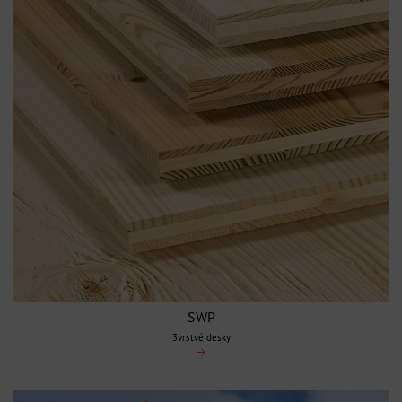
SWP
3vrstvé desky